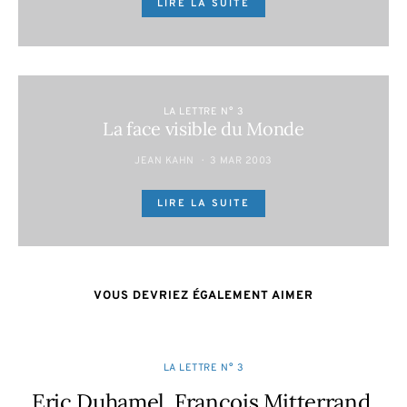
LIRE LA SUITE
LA LETTRE N° 3
La face visible du Monde
JEAN KAHN
3 MAR 2003
LIRE LA SUITE
VOUS DEVRIEZ ÉGALEMENT AIMER
LA LETTRE N° 3
Eric Duhamel, François Mitterrand,
F