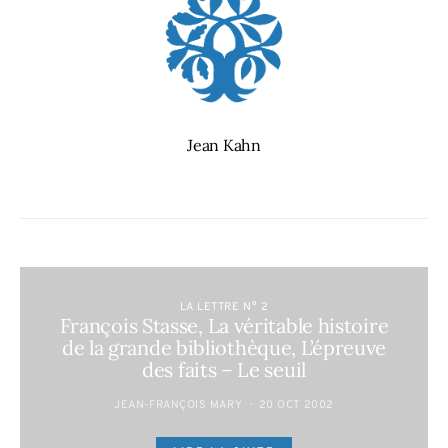
Jean Kahn
LA LETTRE N° 2
François Stasse, La véritable histoire
de la grande bibliothèque, L’épreuve
des faits – Le seuil
JEAN-FRANÇOIS MARY
20 OCT 2002