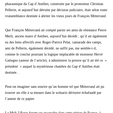
pharaonique du Cap d’Antibes, construite par le promoteur Christian
Pellerin, et aujourd’hui détruite par décision judiciaire, était selon toute
vraisemblance destinée à abriter les vieux jours de François Mitterrand.
Que François Mitterrand ait compté parmi ses amis de résistance Pierre
Merli, ancien maire d’Antibes, aujourd’hui décédé ; qu’il ait également
eu des liens affectifs avec Roger-Patrice Pelat, camarade des camps,
ami de Pellerin, également décédé, ne suffit pas, me semble-t-il,
comme le conclut pourtant la logique implacable de monsieur Hervé
Gattegno (auteur de l’article), à administrer la preuve qu’il ait été ce »
président » auquel la mystérieuse chambre du Gap d’Antibes était
destinée…
Peut-on imaginer sans sourire qu’un homme tel que Mitterrand ait pu
trouver un rôle à sa mesure dans le scénario dérisoire échafaudé par
l’auteur de ce papier.
Le Midi ? Rares furent ses escapades dans cette région de France, à