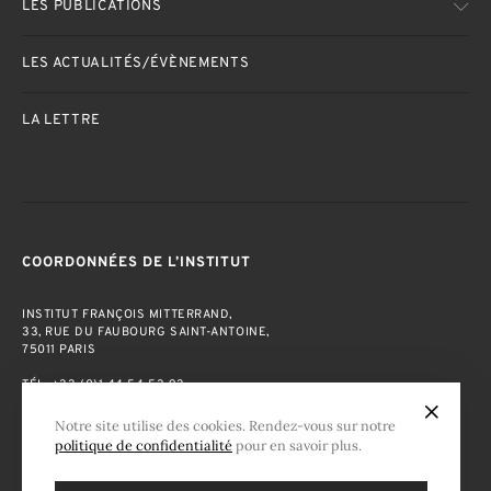
LES PUBLICATIONS
LES ACTUALITÉS/ÉVÈNEMENTS
LA LETTRE
COORDONNÉES DE L’INSTITUT
INSTITUT FRANÇOIS MITTERRAND,
33, RUE DU FAUBOURG SAINT-ANTOINE,
75011 PARIS
TÉL. +33 (0)1 44 54 53 93
FAX. +33 (0)1 44 54 53 99
Notre site utilise des cookies. Rendez-vous sur notre
COURRIEL :
IFM@MITTERRAND.ORG
politique de confidentialité
pour en savoir plus.
MENTIONS LÉGALES
·
POLITIQUE DE CONFIDENTIALITÉ