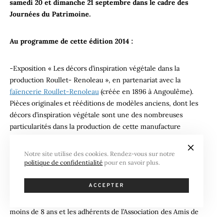
samedi 20 et dimanche 21 septembre dans le cadre des
Journées du Patrimoine.
Au programme de cette édition 2014 :
-Exposition « Les décors d’inspiration végétale dans la
production Roullet- Renoleau », en partenariat avec la
faïencerie Roullet-Renoleau
(créée en 1896 à Angoulême).
Pièces originales et rééditions de modèles anciens, dont les
décors d’inspiration végétale sont une des nombreuses
particularités dans la production de cette manufacture
charentaise. Entrée gratuite.
Notre site utilise des cookies. Rendez-vous sur notre
politique de confidentialité
pour en savoir plus.
– Visite guidée de la Maison Natale de François Mitterrand :
projection d’une vidéo de 15 mn, exposition de documents
ACCEPTER
familiaux et personnels et visite commentée de la maison
d’environ 30 mn. Entrée :3 € / Gratuité pour les enfants de
moins de 8 ans et les adhérents de l’Association des Amis de