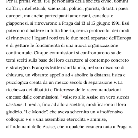
Per la prima volta, 150 personalità della società civile, uomini
d’affari, intellettuali, scienziati, politici, giuristi, di tutti i paesi
europei, ma anche partecipanti americani, canadesi e
giapponesi, si ritrovarono a Praga dal 13 al 15 giugno 1991. Essi
poterono dibattere in tutta libertà, senza protocollo, dei modi
di rinnovare i legami rotti tra le due metà separate dell’Europa
e di gettare le fondamenta di una nuova organizzazione
continentale. Cinque commissioni si confrontarono su dei
temi scelti sulla base del loro carattere al contempo concreto
e strategico. François Mitterrand lanciò, nel suo discorso di
chiusura, un vibrante appello ad « abolire la distanza fisica e
psicologica creata da un mezzo secolo di separazione ». La
ricchezza dei dibattiti e l’interesse delle raccomandazioni
9
emesse dalle commissioni
valsero alle Assise un vero
succès
d’estime
. I media, fino ad allora scettici, modificarono il loro
giudizio. “Le Monde”, che aveva schernito un « inoffensivo
colloquio » e « una assemblea eteroclita » ammise,
all’indomani delle Assise, che « qualche cosa era nata a Praga ».