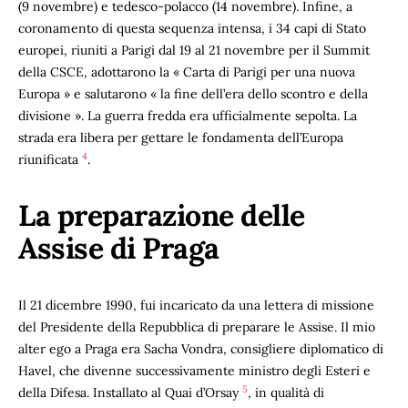
(9 novembre) e tedesco-polacco (14 novembre). Infine, a
coronamento di questa sequenza intensa, i 34 capi di Stato
europei, riuniti a Parigi dal 19 al 21 novembre per il Summit
della CSCE, adottarono la « Carta di Parigi per una nuova
Europa » e salutarono « la fine dell’era dello scontro e della
divisione ». La guerra fredda era ufficialmente sepolta. La
strada era libera per gettare le fondamenta dell’Europa
4
riunificata
.
La preparazione delle
Assise di Praga
Il 21 dicembre 1990, fui incaricato da una lettera di missione
del Presidente della Repubblica di preparare le Assise. Il mio
alter ego a Praga era Sacha Vondra, consigliere diplomatico di
Havel, che divenne successivamente ministro degli Esteri e
5
della Difesa. Installato al Quai d’Orsay
, in qualità di