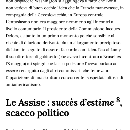
non dispiacere Washington si aggiungeva il fatto che Bonn
non vedeva di buon occhio l’idea che la Francia manovrasse, in
compagnia della Cecoslovacchia, in Europa centrale.
L’entusiasmo non era maggiore nemmeno agli incontri a
livello comunitario. Il presidente della Commissione Jacques
Delors, esitante in un primo momento poiché sensibile al
rischio di diluzione derivante da un allargamento precipitoso,
dichiara in seguito di essere d’accordo con l’idea. Pascal Lamy,
il suo direttore di gabinetto (che avevo incontrato a Bruxelles
l’8 maggio) mi spiegò che la sua posizione l’aveva portato ad
essere redarguito dagli altri commissari, che temevano
l’apparizione di una struttura concorrente, sospettata altresì di
antiamericanismo.
8
Le Assise :
succès d’estime
,
scacco politico