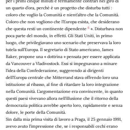
per i primi cinque minuti e fermamente contrari nel giro di
un quarto d’ora, perché è un progetto che disturba tutti :
coloro che voglio la Comunità e nient’altro che la Comunità.
Coloro che non vogliono che l’Europa esista, che desiderano
6
che questa resti un continente dipendente
». Disturbava non
poca parte del mondo, in effetti. Gli Stati Uniti, in primo
luogo, che privilegiavano uno scenario che preservava la loro
tutela sull’Europa. Il segretario di Stato americano, James
Baker, propone una « dottrina » pensata per essere applicata
da Vancouver a Vladivostock. Essi si impegnavano a minare
l’idea della Confederazione, suggerendo ai dirigenti
dell’Europa centrale che Mitterrand stava offrendo loro una
istituzione al ribasso, al fine di ritardare la loro integrazione
nella Comunità. L’argomentazione era convincente, in quanto
questi paesi vivevano allora nell’illusione che il ritorno della
democrazia politica avrebbe aperto loro, rapidamente e senza
dolore, le porte della Comunità.
Sin dalla mia prima visita di lavoro a Praga, il 25 gennaio 1991,
avevo avuto l’impressione che, se i responsabili cechi erano