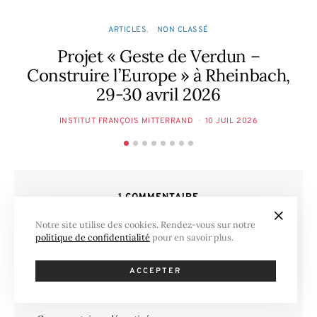
ARTICLES
NON CLASSÉ
Projet « Geste de Verdun –
C
Construire l’Europe » à Rheinbach,
29-30 avril 2026
INSTITUT FRANÇOIS MITTERRAND
10 JUIL 2026
1 COMMENTAIRE
Notre site utilise des cookies. Rendez-vous sur notre
politique de confidentialité
pour en savoir plus.
Ping :
Ricorda 1981: Mitterrand eletto presidente
della Repubblica francese | Lo Spiegone
ACCEPTER