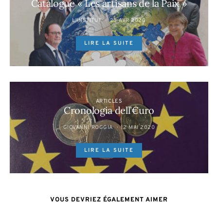
Catalogue « Les artisans de la Paix »
L'INSTITUT
23 AVR 2020
LIRE LA SUITE
ARTICLES
Cronologia dell’€uro
GIOVANNI ROGGIA
12 MAI 2020
LIRE LA SUITE
VOUS DEVRIEZ ÉGALEMENT AIMER