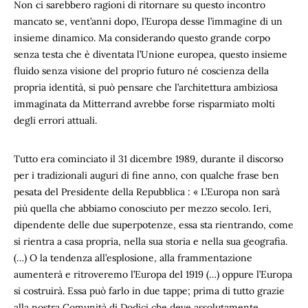
Non ci sarebbero ragioni di ritornare su questo incontro
mancato se, vent’anni dopo, l’Europa desse l’immagine di un
insieme dinamico. Ma considerando questo grande corpo
senza testa che è diventata l’Unione europea, questo insieme
fluido senza visione del proprio futuro né coscienza della
propria identità, si può pensare che l’architettura ambiziosa
immaginata da Mitterrand avrebbe forse risparmiato molti
degli errori attuali.
Tutto era cominciato il 31 dicembre 1989, durante il discorso
per i tradizionali auguri di fine anno, con qualche frase ben
pesata del Presidente della Repubblica : « L’Europa non sarà
più quella che abbiamo conosciuto per mezzo secolo. Ieri,
dipendente delle due superpotenze, essa sta rientrando, come
si rientra a casa propria, nella sua storia e nella sua geografia.
(…) O la tendenza all’esplosione, alla frammentazione
aumenterà e ritroveremo l’Europa del 1919 (…) oppure l’Europa
si costruirà. Essa può farlo in due tappe; prima di tutto grazie
alla nostra Comunità di Dodici che deve assolutamente