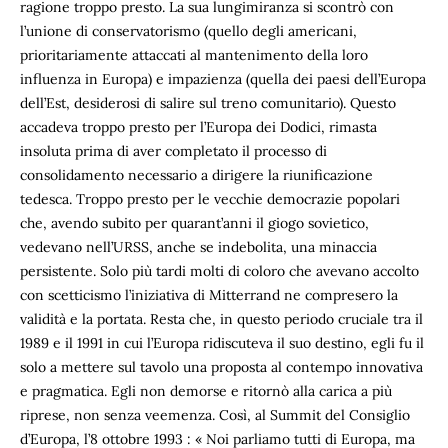
ragione troppo presto. La sua lungimiranza si scontrò con
l’unione di conservatorismo (quello degli americani,
prioritariamente attaccati al mantenimento della loro
influenza in Europa) e impazienza (quella dei paesi dell’Europa
dell’Est, desiderosi di salire sul treno comunitario). Questo
accadeva troppo presto per l’Europa dei Dodici, rimasta
insoluta prima di aver completato il processo di
consolidamento necessario a dirigere la riunificazione
tedesca. Troppo presto per le vecchie democrazie popolari
che, avendo subito per quarant’anni il giogo sovietico,
vedevano nell’URSS, anche se indebolita, una minaccia
persistente. Solo più tardi molti di coloro che avevano accolto
con scetticismo l’iniziativa di Mitterrand ne compresero la
validità e la portata. Resta che, in questo periodo cruciale tra il
1989 e il 1991 in cui l’Europa ridiscuteva il suo destino, egli fu il
solo a mettere sul tavolo una proposta al contempo innovativa
e pragmatica. Egli non demorse e ritornò alla carica a più
riprese, non senza veemenza. Così, al Summit del Consiglio
d’Europa, l’8 ottobre 1993 : « Noi parliamo tutti di Europa, ma