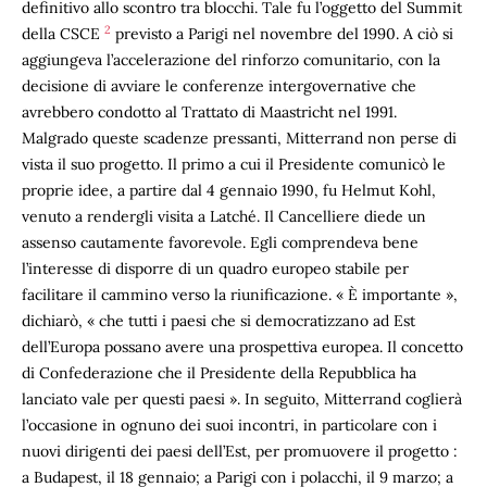
definitivo allo scontro tra blocchi. Tale fu l’oggetto del Summit
2
della CSCE
previsto a Parigi nel novembre del 1990. A ciò si
aggiungeva l’accelerazione del rinforzo comunitario, con la
decisione di avviare le conferenze intergovernative che
avrebbero condotto al Trattato di Maastricht nel 1991.
Malgrado queste scadenze pressanti, Mitterrand non perse di
vista il suo progetto. Il primo a cui il Presidente comunicò le
proprie idee, a partire dal 4 gennaio 1990, fu Helmut Kohl,
venuto a rendergli visita a Latché. Il Cancelliere diede un
assenso cautamente favorevole. Egli comprendeva bene
l’interesse di disporre di un quadro europeo stabile per
facilitare il cammino verso la riunificazione. « È importante »,
dichiarò, « che tutti i paesi che si democratizzano ad Est
dell’Europa possano avere una prospettiva europea. Il concetto
di Confederazione che il Presidente della Repubblica ha
lanciato vale per questi paesi ». In seguito, Mitterrand coglierà
l’occasione in ognuno dei suoi incontri, in particolare con i
nuovi dirigenti dei paesi dell’Est, per promuovere il progetto :
a Budapest, il 18 gennaio; a Parigi con i polacchi, il 9 marzo; a