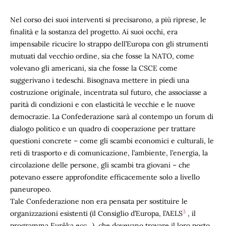
Nel corso dei suoi interventi si precisarono, a più riprese, le
finalità e la sostanza del progetto. Ai suoi occhi, era
impensabile ricucire lo strappo dell’Europa con gli strumenti
mutuati dal vecchio ordine, sia che fosse la NATO, come
volevano gli americani, sia che fosse la CSCE come
suggerivano i tedeschi. Bisognava mettere in piedi una
costruzione originale, incentrata sul futuro, che associasse a
parità di condizioni e con elasticità le vecchie e le nuove
democrazie. La Confederazione sarà al contempo un forum di
dialogo politico e un quadro di cooperazione per trattare
questioni concrete – come gli scambi economici e culturali, le
reti di trasporto e di comunicazione, l’ambiente, l’energia, la
circolazione delle persone, gli scambi tra giovani – che
potevano essere approfondite efficacemente solo a livello
paneuropeo.
Tale Confederazione non era pensata per sostituire le
3
organizzazioni esistenti (il Consiglio d’Europa, l’AELS
, il
programma Eurêka ecc…), che dovevano trovare il loro posto