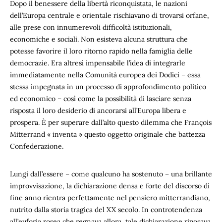
Dopo il benessere della libertà riconquistata, le nazioni
dell’Europa centrale e orientale rischiavano di trovarsi orfane,
alle prese con innumerevoli difficoltà istituzionali,
economiche e sociali. Non esisteva alcuna struttura che
potesse favorire il loro ritorno rapido nella famiglia delle
democrazie. Era altresì impensabile l’idea di integrarle
immediatamente nella Comunità europea dei Dodici – essa
stessa impegnata in un processo di approfondimento politico
ed economico – così come la possibilità di lasciare senza
risposta il loro desiderio di ancorarsi all’Europa libera e
prospera. È per superare dall’alto questo dilemma che François
Mitterrand « inventa » questo oggetto originale che battezza
Confederazione.
Lungi dall’essere – come qualcuno ha sostenuto – una brillante
improvvisazione, la dichiarazione densa e forte del discorso di
fine anno rientra perfettamente nel pensiero mitterrandiano,
nutrito dalla storia tragica del XX secolo. In controtendenza
all’euforia rosea che regnava allora, tale dichiarazione riposava